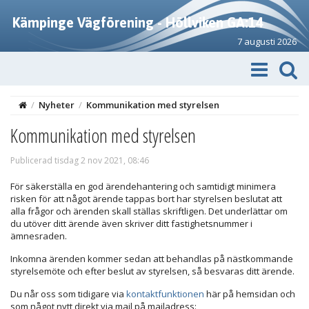
Kämpinge Vägförening - Höllviken GA:14
7 augusti 2026
/
Nyheter
/
Kommunikation med styrelsen
Kommunikation med styrelsen
Publicerad tisdag 2 nov 2021, 08:46
För säkerställa en god ärendehantering och samtidigt minimera
risken för att något ärende tappas bort har styrelsen beslutat att
alla frågor och ärenden skall ställas skriftligen. Det underlättar om
du utöver ditt ärende även skriver ditt fastighetsnummer i
ämnesraden.
Inkomna ärenden kommer sedan att behandlas på nästkommande
styrelsemöte och efter beslut av styrelsen, så besvaras ditt ärende.
Du når oss som tidigare via
kontaktfunktionen
här på hemsidan och
som något nytt direkt via mail på mailadress: