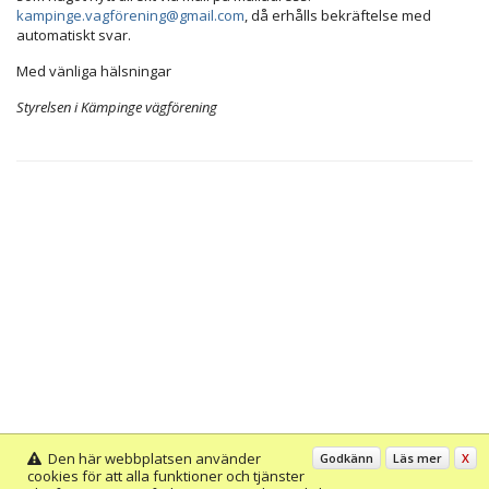
kampinge.vagförening@gmail.com
, då erhålls bekräftelse med
automatiskt svar.
Med vänliga hälsningar
Styrelsen i Kämpinge vägförening
Den här webbplatsen använder
Godkänn
Läs mer
X
cookies för att alla funktioner och tjänster