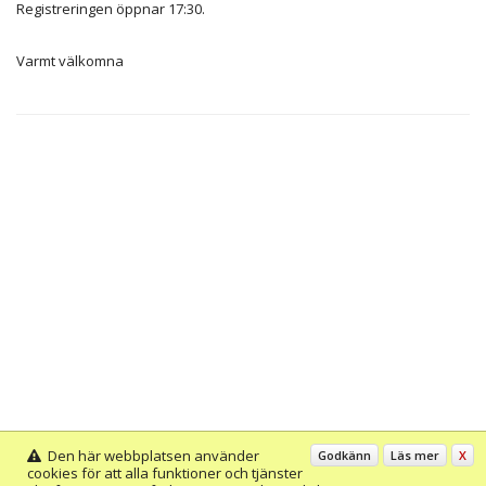
Registreringen öppnar 17:30.
Varmt välkomna
Den här webbplatsen använder
Godkänn
Läs mer
X
cookies för att alla funktioner och tjänster