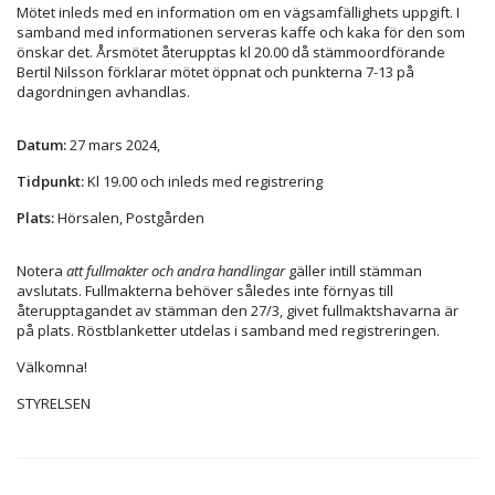
Mötet inleds med en information om en vägsamfällighets uppgift. I
samband med informationen serveras kaffe och kaka för den som
önskar det. Årsmötet återupptas kl 20.00 då stämmoordförande
Bertil Nilsson förklarar mötet öppnat och punkterna 7-13 på
dagordningen avhandlas.
Datum:
27 mars 2024,
Tidpunkt:
Kl 19.00 och inleds med registrering
Plats:
Hörsalen, Postgården
Notera
att fullmakter och andra handlingar
gäller intill stämman
avslutats. Fullmakterna behöver således inte förnyas till
återupptagandet av stämman den 27/3, givet fullmaktshavarna är
på plats. Röstblanketter utdelas i samband med registreringen.
Välkomna!
STYRELSEN