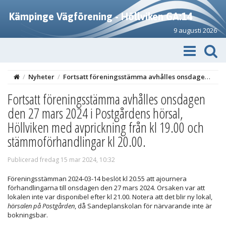
Kämpinge Vägförening - Höllviken GA:14
9 augusti 2026
/
Nyheter
/
Fortsatt föreningsstämma avhålles onsdagen den 27 mars 2024 i Postgårdens hörsal, Höllviken med avprickning från kl 19.00 och stämmoförhandlingar kl 20.00.
Fortsatt föreningsstämma avhålles onsdagen
den 27 mars 2024 i Postgårdens hörsal,
Höllviken med avprickning från kl 19.00 och
stämmoförhandlingar kl 20.00.
Publicerad fredag 15 mar 2024, 10:32
Föreningsstämman 2024-03-14 beslöt kl 20.55 att ajournera
förhandlingarna till onsdagen den 27 mars 2024. Orsaken var att
lokalen inte var disponibel efter kl 21.00. Notera att det blir ny lokal,
hörsalen på Postgården
, då Sandeplanskolan för närvarande inte är
bokningsbar.