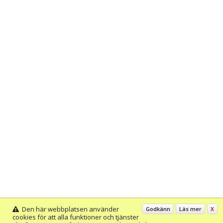
Den här webbplatsen använder
Godkänn
Läs mer
X
cookies för att alla funktioner och tjänster